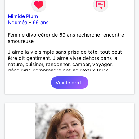
Mimide Plum
Nouméa
-
69 ans
Femme divorcé(e) de 69 ans recherche rencontre
amoureuse
J aime la vie simple sans prise de tête, tout peut
être dit gentiment. J aime vivre dehors dans la
nature, cuisiner, randonner, camper, voyager,
découvrir, comprendre des nouveaux trucs
techniques et sur la vie des êtres vivants. J aime
Voir le profil
danser, faire la fête. Je ne bois pratiquement pas d
alcool, je fume rarement, je ris souvent. Je cherche
un vrai amoureux pour continuer à profiter de la vie
mais à deux. Je peux tout faire toute seule, mais j
en ai marre je veux partagé et rigoler