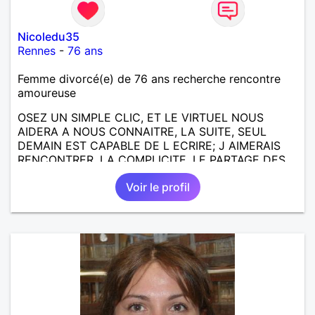
Nicoledu35
Rennes
-
76 ans
Femme divorcé(e) de 76 ans recherche rencontre
amoureuse
OSEZ UN SIMPLE CLIC, ET LE VIRTUEL NOUS
AIDERA A NOUS CONNAITRE, LA SUITE, SEUL
DEMAIN EST CAPABLE DE L ECRIRE; J AIMERAIS
RENCONTRER, LA COMPLICITE, LE PARTAGE DES
BELLES CHOSES DE LA VIE : BALADES, VOYAGES
Voir le profil
EN FRANCE OU AILLEURS. ETRE A L ECOUTE DE L
AUTRE, ET LA VIE SERA PLUS BELLE
ENCORE.....................