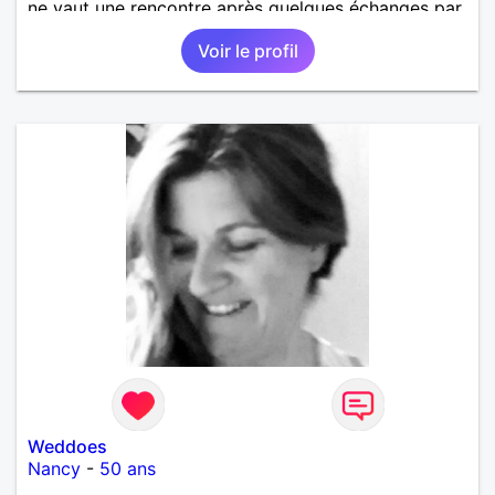
ne vaut une rencontre après quelques échanges par
messages pour savoir si il y a un feeling entre les
Voir le profil
deux et le désir de se revoir. Au plaisir de se
découvrir...
Weddoes
Nancy
-
50 ans