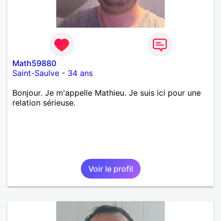
Math59880
Saint-Saulve
-
34 ans
Bonjour. Je m'appelle Mathieu. Je suis ici pour une
relation sérieuse.
Voir le profil