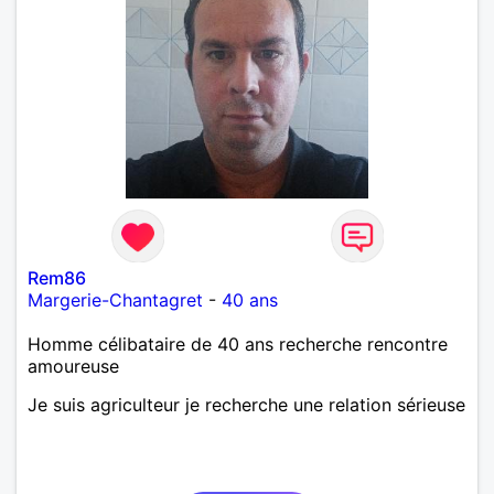
Rem86
Margerie-Chantagret
-
40 ans
Homme célibataire de 40 ans recherche rencontre
amoureuse
Je suis agriculteur je recherche une relation sérieuse