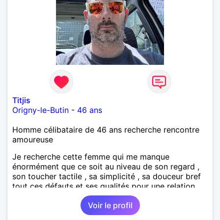
Titjis
Origny-le-Butin
-
46 ans
Homme célibataire de 46 ans recherche rencontre
amoureuse
Je recherche cette femme qui me manque
énormément que ce soit au niveau de son regard ,
son toucher tactile , sa simplicité , sa douceur bref
tout ces défauts et ses qualités pour une relation
pérenne
Voir le profil