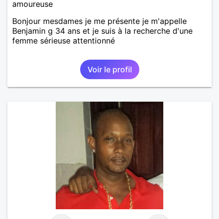
amoureuse
Bonjour mesdames je me présente je m'appelle
Benjamin g 34 ans et je suis à la recherche d'une
femme sérieuse attentionné
Voir le profil