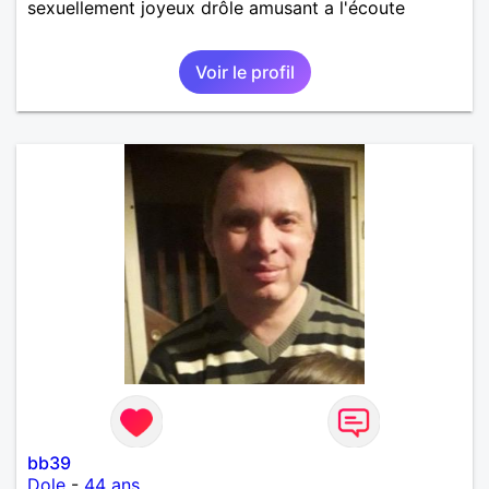
sexuellement joyeux drôle amusant a l'écoute
Voir le profil
bb39
Dole
-
44 ans