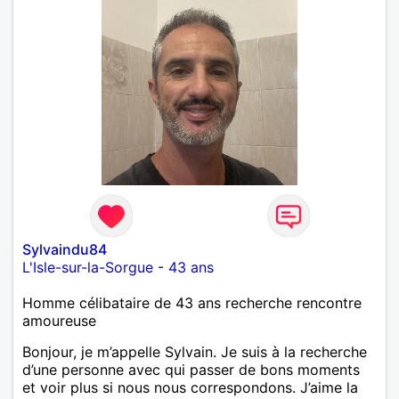
Sylvaindu84
L'Isle-sur-la-Sorgue
-
43 ans
Homme célibataire de 43 ans recherche rencontre
amoureuse
Bonjour, je m’appelle Sylvain. Je suis à la recherche
d’une personne avec qui passer de bons moments
et voir plus si nous nous correspondons. J’aime la