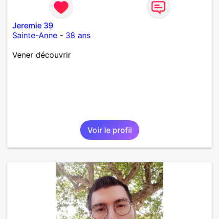
Jeremie 39
Sainte-Anne
-
38 ans
Vener découvrir
Voir le profil