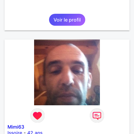
Voir le profil
Mimi63
Issoire
-
42 ans