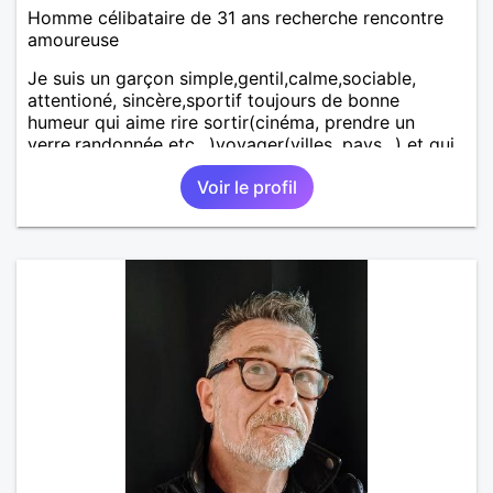
Homme célibataire de 31 ans recherche rencontre
amoureuse
Je suis un garçon simple,gentil,calme,sociable,
attentioné, sincère,sportif toujours de bonne
humeur qui aime rire sortir(cinéma, prendre un
verre,randonnée etc.. )voyager(villes, pays...) et qui
est aussi très famille Je recherche une relation
Voir le profil
sérieuse avec une fille simple sans prise de tête
douce sincère et qui a des valeurs et du respect.