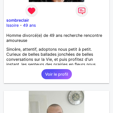
sombreclair
Issoire
-
49 ans
Homme divorcé(e) de 49 ans recherche rencontre
amoureuse
Sincère, attentif, adoptons nous petit à petit.
Curieux de belles ballades jonchées de belles
conversations sur la Vie, et puis profitez d'un
instant, les senteurs des prairies en fleurs nous
laisserait peut-être découvrir nos douceurs à
Voir le profil
partager. Novice et assez timide, sensualité,
douceurs, caresses, proprement et
respectueusement...voyons où cela nous emmène !
Relation complice et régulière. Je peux me déplacer
et recevoir.