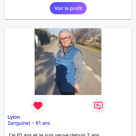
Voir le profil
Lylon
Sanguinet
-
61 ans
J'ai 61 ans et je suis veuve depuis 2 ans