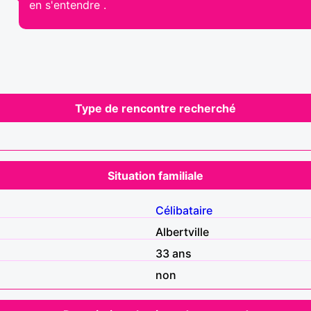
en s'entendre .
Type de rencontre recherché
Situation familiale
Célibataire
Albertville
33 ans
non