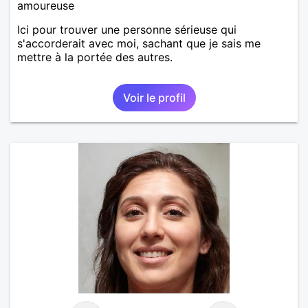
amoureuse
Ici pour trouver une personne sérieuse qui
s'accorderait avec moi, sachant que je sais me
mettre à la portée des autres.
Voir le profil