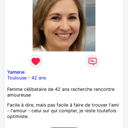
Yamene
Toulouse
-
42 ans
Femme célibataire de 42 ans recherche rencontre
amoureuse
Facile à dire, mais pas facile à faire de trouver l'ami
- l'amour - celui sur qui compter, je reste toutefois
optimiste.