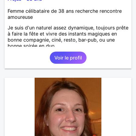
Femme célibataire de 38 ans recherche rencontre
amoureuse
Je suis d'un naturel assez dynamique, toujours prête
à faire la fête et vivre des instants magiques en
bonne compagnie, ciné, resto, bar-pub, ou une
bonne soirée en duo.
Voir le profil