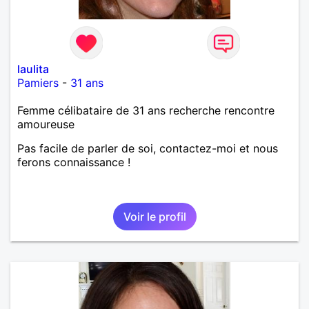
laulita
Pamiers
-
31 ans
Femme célibataire de 31 ans recherche rencontre
amoureuse
Pas facile de parler de soi, contactez-moi et nous
ferons connaissance !
Voir le profil