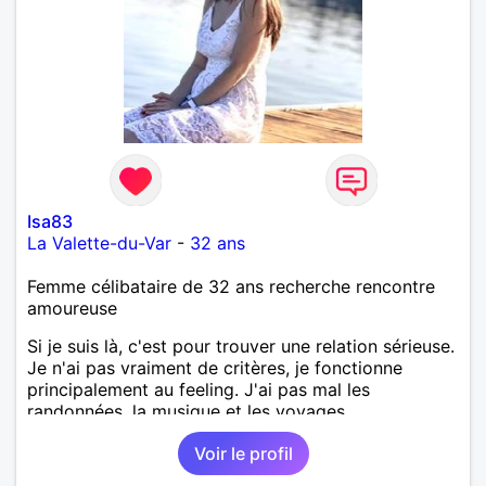
Isa83
La Valette-du-Var
-
32 ans
Femme célibataire de 32 ans recherche rencontre
amoureuse
Si je suis là, c'est pour trouver une relation sérieuse.
Je n'ai pas vraiment de critères, je fonctionne
principalement au feeling. J'ai pas mal les
randonnées, la musique et les voyages.
Voir le profil