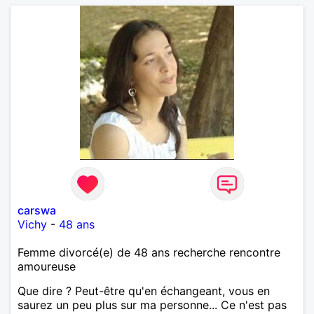
carswa
Vichy
-
48 ans
Femme divorcé(e) de 48 ans recherche rencontre
amoureuse
Que dire ? Peut-être qu'en échangeant, vous en
saurez un peu plus sur ma personne... Ce n'est pas