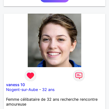
vaness 10
Nogent-sur-Aube
-
32 ans
Femme célibataire de 32 ans recherche rencontre
amoureuse