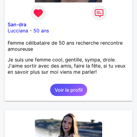
San-dra
Lucciana
-
50 ans
Femme célibataire de 50 ans recherche rencontre
amoureuse
Je suis une femme cool, gentille, sympa, drole.
J'aime sortir avec des amis, faire la fête, si tu veux
en savoir plus sur moi viens me parler!
Voir le profil