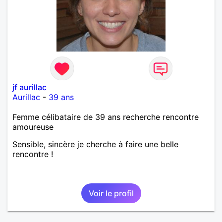
jf aurillac
Aurillac
-
39 ans
Femme célibataire de 39 ans recherche rencontre
amoureuse
Sensible, sincère je cherche à faire une belle
rencontre !
Voir le profil