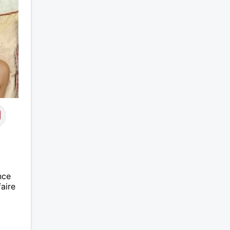
nce
faire