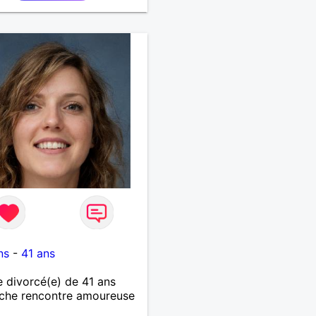
d'amour à donner.
ns
-
41 ans
divorcé(e) de 41 ans
che rencontre amoureuse