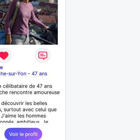
ie
che-sur-Yon
-
47 ans
célibataire de 47 ans
che rencontre amoureuse
 découvrir les belles
, surtout avec celui que
. J'aime les hommes
ionnés, ambitieux. Je
che quelqu'un avec qui je
Voir le profil
is tout partager car j'ai