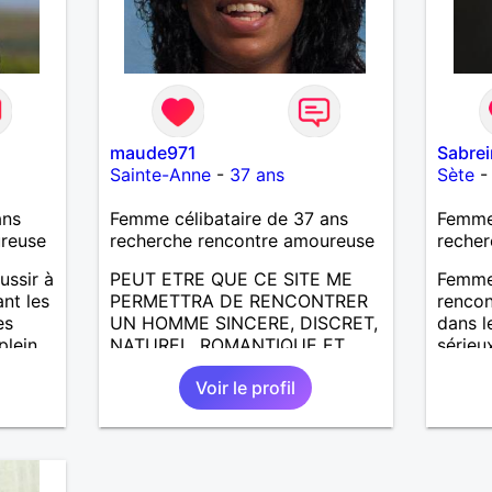
maude971
Sabre
Sainte-Anne
-
37 ans
Sète
ans
Femme célibataire de 37 ans
Femme 
ureuse
recherche rencontre amoureuse
recher
ussir à
PEUT ETRE QUE CE SITE ME
Femme 
ant les
PERMETTRA DE RENCONTRER
rencon
es
UN HOMME SINCERE, DISCRET,
dans l
plein
NATUREL, ROMANTIQUE ET
sérieu
n
PASSIONNE POUR PARTAGER
alors 
Voir le profil
e
ENSEMBLE LA VIE OU LE
 de
RESPECT, LA CONFIANCE, LA
COMPLICITE ET L'AMOUR !!!!