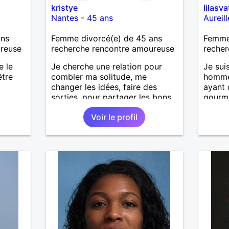
kristye
lilasva
Nantes
-
45 ans
Aureill
ans
Femme divorcé(e) de 45 ans
Femme
ureuse
recherche rencontre amoureuse
recher
e le
Je cherche une relation pour
Je sui
être
combler ma solitude, me
homme 
changer les idées, faire des
ayant 
sorties, pour partager les bons
gourme
comme les mauvais, me sentir
cur p
Voir le profil
aimer et aimer en retour.
si.