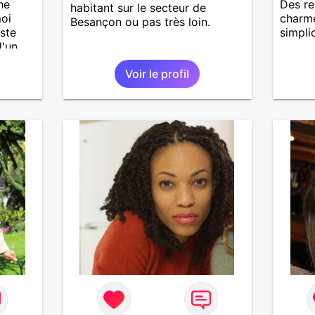
he
Des re
habitant sur le secteur de
oi
charme
Besançon ou pas très loin.
ste
simplic
d'un
Voir le profil
,
ors
'il te
ir et