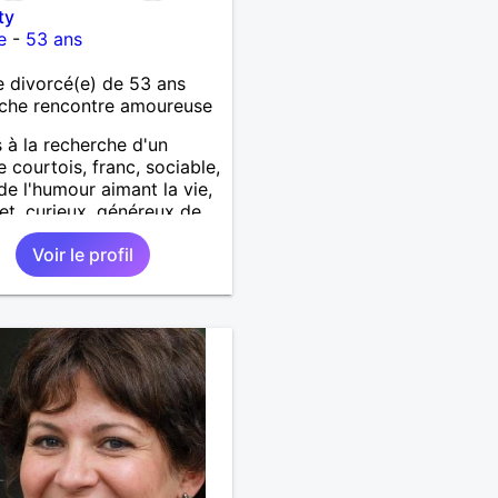
ty
e
-
53 ans
 divorcé(e) de 53 ans
che rencontre amoureuse
s à la recherche d'un
courtois, franc, sociable,
de l'humour aimant la vie,
t, curieux, généreux de
our amitié sincère et plus
Voir le profil