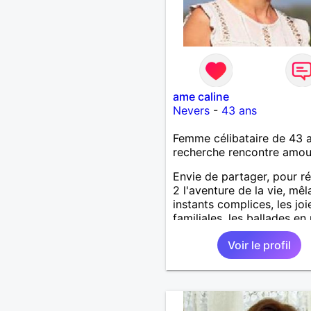
ame caline
Nevers
-
43 ans
Femme célibataire de 43 
recherche rencontre amo
Envie de partager, pour ré
2 l'aventure de la vie, mêl
instants complices, les joi
familiales, les ballades en 
air, un feu de cheminée, u
Voir le profil
moment de tendresse, un
pointe d'humour, une note
générosité...