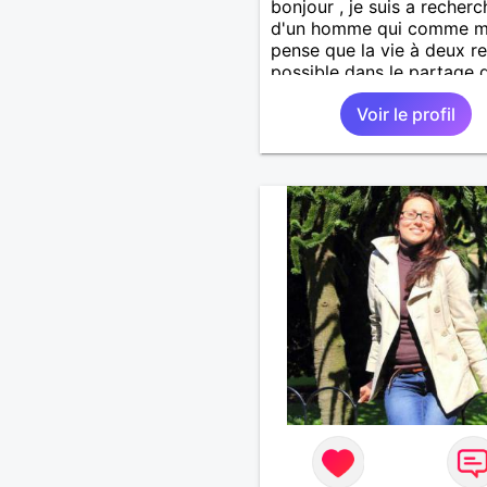
bonjour , je suis a recherc
d'un homme qui comme m
pense que la vie à deux re
possible dans le partage 
sentiment sincère dans la
Voir le profil
compréhension, l'échange
l'écoute et la tolérance al
n'hésite pas je suis celle qu
faut a très vite dans l'espo
la confiance.