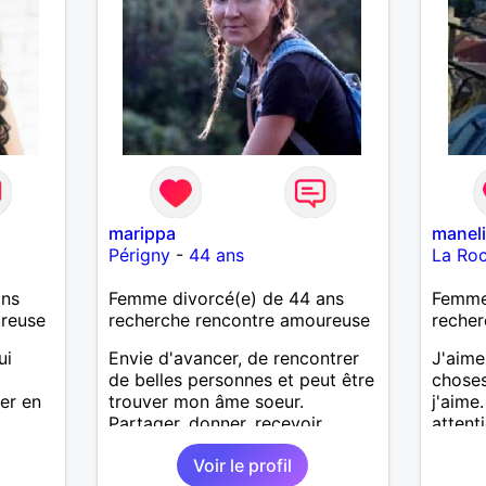
marippa
manel
Périgny
-
44 ans
La Ro
ans
Femme divorcé(e) de 44 ans
Femme 
ureuse
recherche rencontre amoureuse
recher
ui
Envie d'avancer, de rencontrer
J'aime
de belles personnes et peut être
choses
uer en
trouver mon âme soeur.
j'aime
Partager, donner, recevoir.
attent
Apprendre à se connaître et voir
recher
Voir le profil
ce que l'avenir nous réserve !
pourra