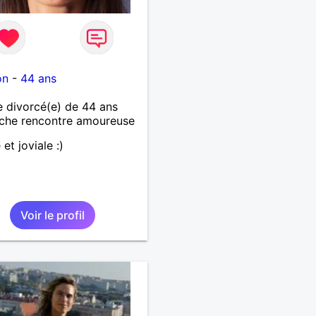
on
-
44 ans
 divorcé(e) de 44 ans
che rencontre amoureuse
et joviale :)
Voir le profil