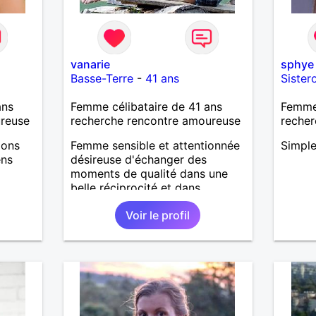
vanarie
sphye
Basse-Terre
-
41 ans
Sister
ans
Femme célibataire de 41 ans
Femme
ureuse
recherche rencontre amoureuse
recher
ions
Femme sensible et attentionnée
Simple 
ens
désireuse d'échanger des
moments de qualité dans une
belle réciprocité et dans
l'authenticité.
Voir le profil