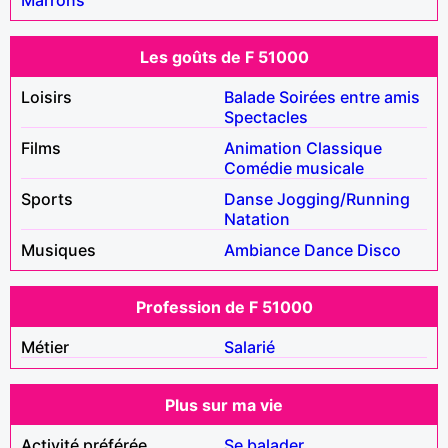
Les goûts de F 51000
Loisirs
Balade
Soirées entre amis
Spectacles
Films
Animation
Classique
Comédie musicale
Sports
Danse
Jogging/Running
Natation
Musiques
Ambiance
Dance
Disco
Profession de F 51000
Métier
Salarié
Plus sur ma vie
Activité préférée
Se balader