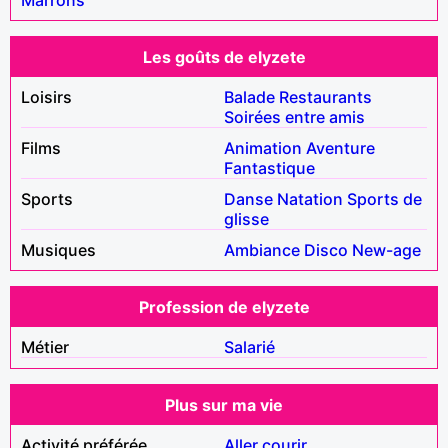
Les goûts de elyzete
Loisirs
Balade
Restaurants
Soirées entre amis
Films
Animation
Aventure
Fantastique
Sports
Danse
Natation
Sports de
glisse
Musiques
Ambiance
Disco
New-age
Profession de elyzete
Métier
Salarié
Plus sur ma vie
Activité préférée
Aller courir