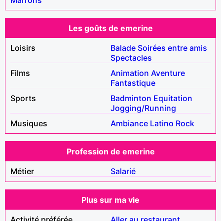
Les goûts de emerine
Loisirs
Balade
Soirées entre amis
Spectacles
Films
Animation
Aventure
Fantastique
Sports
Badminton
Equitation
Jogging/Running
Musiques
Ambiance
Latino
Rock
Profession de emerine
Métier
Salarié
Plus sur ma vie
Activité préférée
Aller au restaurant