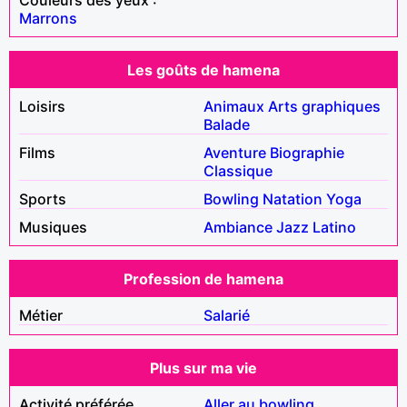
Marrons
Les goûts de hamena
Loisirs
Animaux
Arts graphiques
Balade
Films
Aventure
Biographie
Classique
Sports
Bowling
Natation
Yoga
Musiques
Ambiance
Jazz
Latino
Profession de hamena
Métier
Salarié
Plus sur ma vie
Activité préférée
Aller au bowling