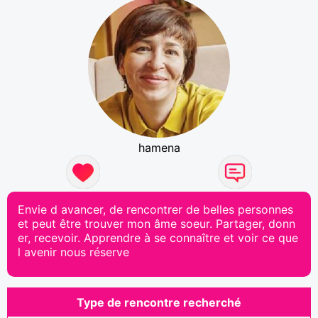
hamena
Envie d avancer, de rencontrer de belles personnes
et peut être trouver mon âme soeur. Partager, donn
er, recevoir. Apprendre à se connaître et voir ce que
l avenir nous réserve
Type de rencontre recherché