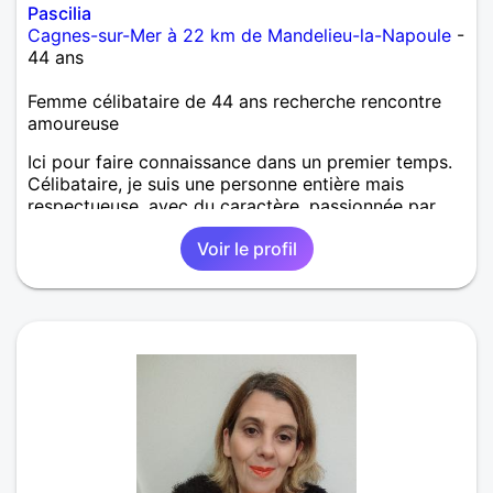
Pascilia
Cagnes-sur-Mer à 22 km de Mandelieu-la-Napoule
-
44 ans
Femme célibataire de 44 ans recherche rencontre
amoureuse
Ici pour faire connaissance dans un premier temps.
Célibataire, je suis une personne entière mais
respectueuse, avec du caractère, passionnée par
l'amour, la nature... Emprise de liberté, je n'aime pas
Voir le profil
être bridée. Je ne supporte pas l'injustice. Je suis
curieuse de la vie et aimerais partager la mienne
avec un homme mature, assez indépendant mais
pas trop quand même,...