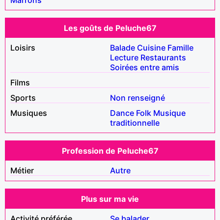
Les goûts de Peluche67
Loisirs
Balade
Cuisine
Famille
Lecture
Restaurants
Soirées entre amis
Films
Sports
Non renseigné
Musiques
Dance
Folk
Musique
traditionnelle
Profession de Peluche67
Métier
Autre
Plus sur ma vie
Activité préférée
Se balader