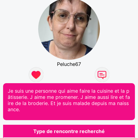
Peluche67
Je suis une personne qui aime faire la cuisine et la p
âtisserie. J aime me promener. J aime aussi lire et fa
ire de la broderie. Et je suis malade depuis ma naiss
ance.
Type de rencontre recherché